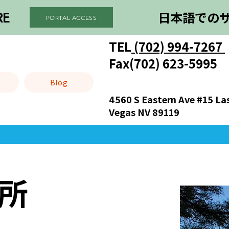
RE
日本語での
PORTAL ACCESS
TEL
(702) 994-7267
）
Fax(702) 623-5995
Blog
4560 S Eastern Ave #15 La
Vegas NV 89119
所